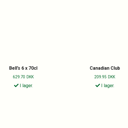
Bell’s 6 x 70cl
Canadian Club
629.70
DKK
209.95
DKK
I lager.
I lager.