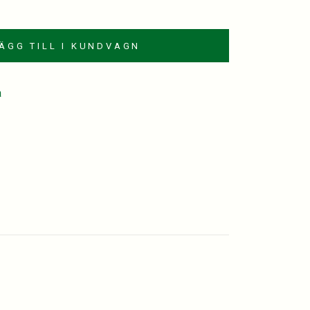
ÄGG TILL I KUNDVAGN
a
est
kedIn
mail