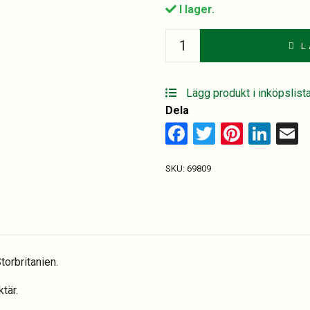
I lager.
The
L
Famous
Grouse,
1,75
Lägg produkt i inköpslist
l
Dela
med
Facebook
Twitter
Pinter
Lin
E
handtag
quantity
SKU:
69809
torbritanien.
tär.