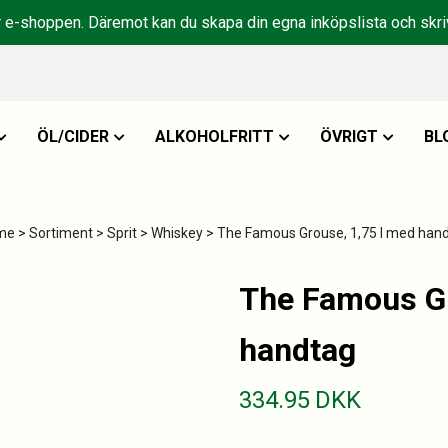
r e-shoppen. Däremot kan du skapa din egna inköpslista och skriv
ÖL/CIDER
ALKOHOLFRITT
ÖVRIGT
BL
me
>
Sortiment
>
Sprit
>
Whiskey
> The Famous Grouse, 1,75 l med han
The Famous Gr
handtag
334.95
DKK