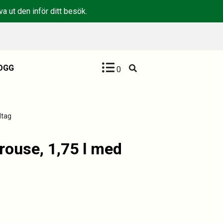
a ut den inför ditt besök.
OGG
0
dtag
ouse, 1,75 l med