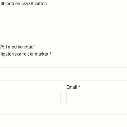
t med en skvätt vatten.
,75 l med handtag”
ligatoriska fält är märkta
*
Email
*