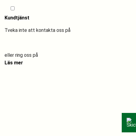
Jag godkänner att ta emot erbjudanden och uppdateringar från Drive in
Bottleshop.
Kundtjänst
Tveka inte att kontakta oss på
dibs@driveinbottleshop.dk
eller ring oss på
+45 32 51 16 25
Läs mer
Hem
Om oss
Hitta hit
Öppettider
Kontakt
Tullregler
Köpvillkor
Cookies
Facebook