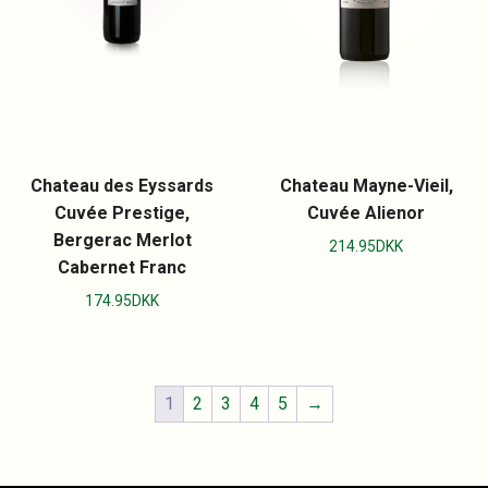
Chateau des Eyssards
Chateau Mayne-Vieil,
Cuvée Prestige,
Cuvée Alienor
Bergerac Merlot
214.95
DKK
Cabernet Franc
174.95
DKK
1
2
3
4
5
→