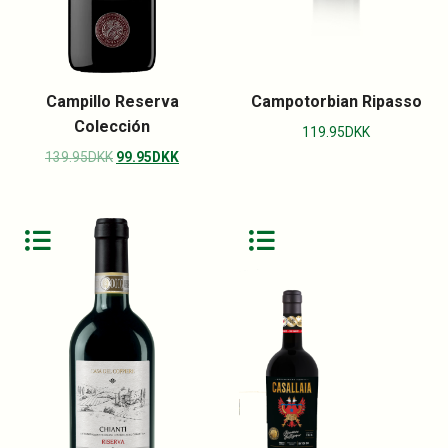
Campillo Reserva
Campotorbian Ripasso
Colección
119.95
DKK
139.95
DKK
99.95
DKK