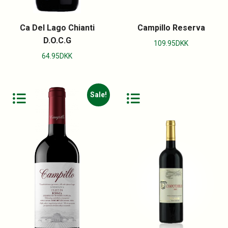
Ca Del Lago Chianti
Campillo Reserva
D.O.C.G
109.95
DKK
64.95
DKK
Sale!