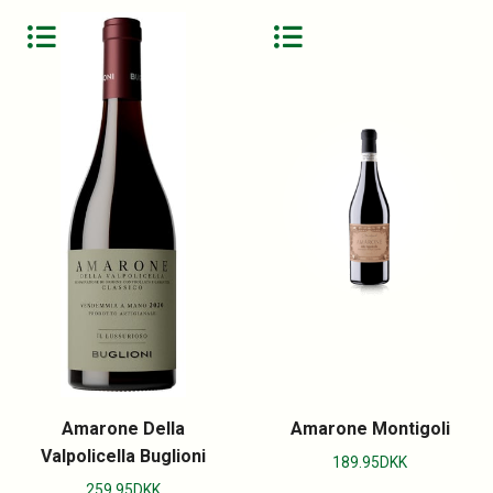
Amarone Della
Amarone Montigoli
Valpolicella Buglioni
189.95
DKK
259.95
DKK