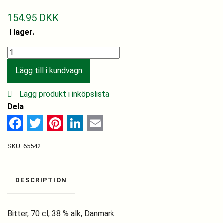
154.95
DKK
I lager.
Dr.
Nielsen's
Lägg till i kundvagn
Bitter
70
Lägg produkt i inköpslista
cl.
Dela
quantity
Facebook
Twitter
Pinterest
LinkedIn
Email
SKU:
65542
DESCRIPTION
Bitter, 70 cl, 38 % alk, Danmark.