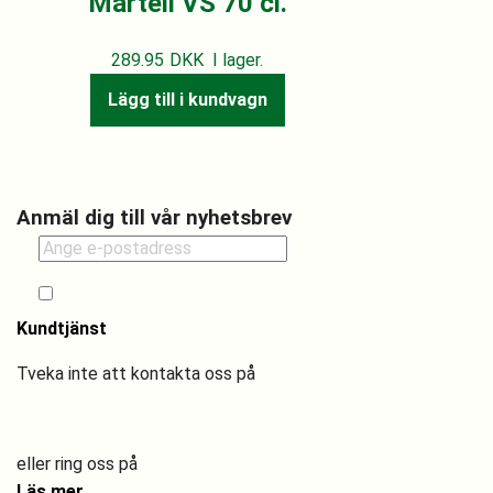
Martell VS 70 cl.
289.95
DKK
I lager.
Lägg till i kundvagn
Anmäl dig till vår nyhetsbrev
Jag godkänner att ta emot erbjudanden och uppdateringar från Drive in
Bottleshop.
Kundtjänst
Tveka inte att kontakta oss på
dibs@driveinbottleshop.dk
eller ring oss på
+45 32 51 16 25
Läs mer