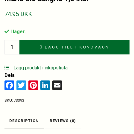
74.95
DKK
I lager.
Maria
LÄGG TILL I KUNDVAGN
Olé
Sangria
1,5
Lägg produkt i inköpslista
liter
Dela
quantity
Facebook
Twitter
Pinterest
LinkedIn
Email
SKU:
73393
DESCRIPTION
REVIEWS (0)