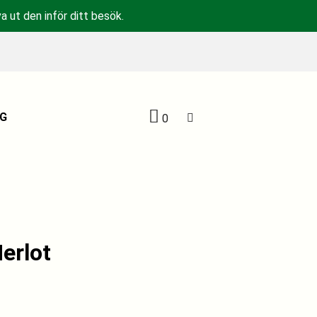
a ut den inför ditt besök.
G
0
erlot