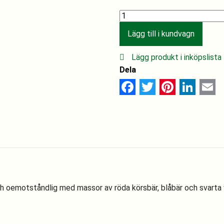
Free
feather
Lägg till i kundvagn
Merlot
quantity
Lägg produkt i inköpslista
Dela
Facebook
Twitter
Pinterest
Linked
Ema
och oemotståndlig med massor av röda körsbär, blåbär och svarta vi