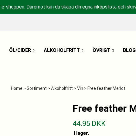
r e-shoppen. Däremot kan du skapa din egna inköpslista och skriv
ÖL/CIDER
ALKOHOLFRITT
ÖVRIGT
BLOG
Home
>
Sortiment
>
Alkoholfritt
>
Vin
> Free feather Merlot
Free feather M
44.95
DKK
I lager.