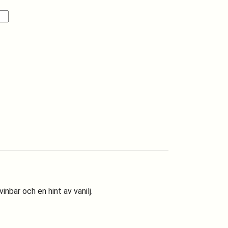
In
il
nbär och en hint av vanilj.