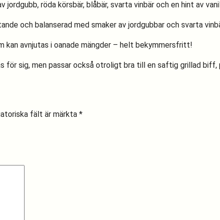
jordgubb, röda körsbär, blåbär, svarta vinbär och en hint av vanil
etande och balanserad med smaker av jordgubbar och svarta vinbä
 som kan avnjutas i oanade mängder – helt bekymmersfritt!
ör sig, men passar också otroligt bra till en saftig grillad biff, 
atoriska fält är märkta
*