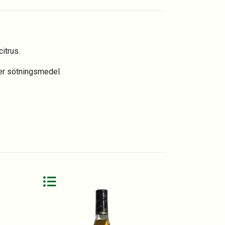
itrus.
ler sötningsmedel.