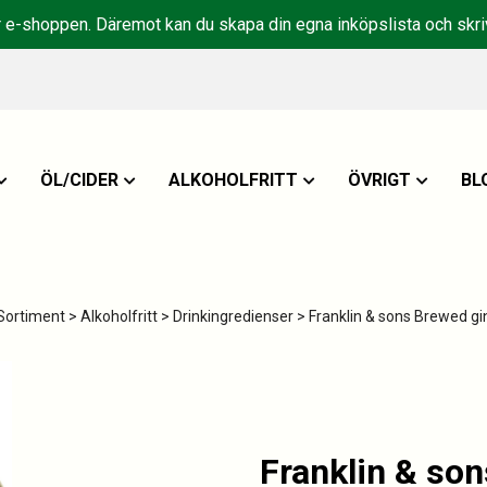
r e-shoppen. Däremot kan du skapa din egna inköpslista och skriv
ÖL/CIDER
ALKOHOLFRITT
ÖVRIGT
BL
Sortiment
>
Alkoholfritt
>
Drinkingredienser
> Franklin & sons Brewed gi
Franklin & so