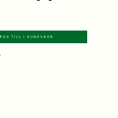
ÄGG TILL I KUNDVAGN
a
est
kedIn
mail