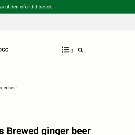
a ut den inför ditt besök.
OGG
0
nger beer
ns Brewed ginger beer