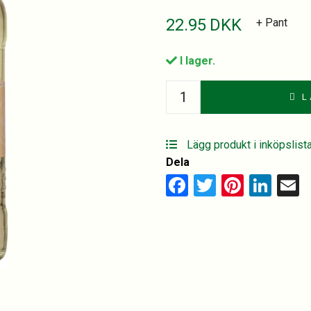
22.95
DKK
+ Pant
I lager.
Franklin
L
&
sons
Brewed
Lägg produkt i inköpslist
ginger
Dela
beer
Facebook
Twitter
Pinter
Lin
E
quantity