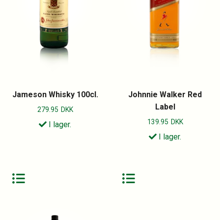
Jameson Whisky 100cl.
Johnnie Walker Red
Label
279.95
DKK
139.95
DKK
I lager.
I lager.