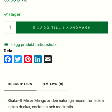
I lager.
Shake
LÄGG TILL I KUNDVAGN
it
Mango
quantity
Lägg produkt i inköpslista
Dela
Facebook
Twitter
Pinterest
LinkedIn
Email
DESCRIPTION
REVIEWS (0)
Shake-It Mixer Mango är den naturliga mixern för läckra
läckra drinkar, cocktails och mocktails.