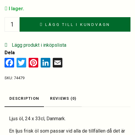
I lager.
Carlsberg
LÄGG TILL I KUNDVAGN
Nordic
Alkoholfri
24
Lägg produkt i inköpslista
st.
Dela
quantity
Facebook
Twitter
Pinterest
LinkedIn
Email
SKU:
74479
DESCRIPTION
REVIEWS (0)
Ljus öl, 24 x 33cl, Danmark.
En ljus frisk öl som passar vid alla de tillfällen då det är