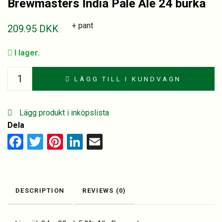
Brewmasters India Pale Ale 24 burka
+ pant
209.95
DKK
I lager.
Brewmasters
LÄGG TILL I KUNDVAGN
India
Pale
Ale
Lägg produkt i inköpslista
24
Dela
burka
Facebook
Twitter
Pinterest
LinkedIn
Email
quantity
DESCRIPTION
REVIEWS (0)