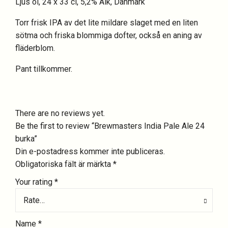
Ljus öl, 24 x 33 cl, 5,2% Alk, Danmark
Torr frisk IPA av det lite mildare slaget med en liten
sötma och friska blommiga dofter, också en aning av
fläderblom.
Pant tillkommer.
There are no reviews yet.
Be the first to review “Brewmasters India Pale Ale 24
burka”
Din e-postadress kommer inte publiceras.
Obligatoriska fält är märkta
*
Your rating
*
Rate…
Name
*