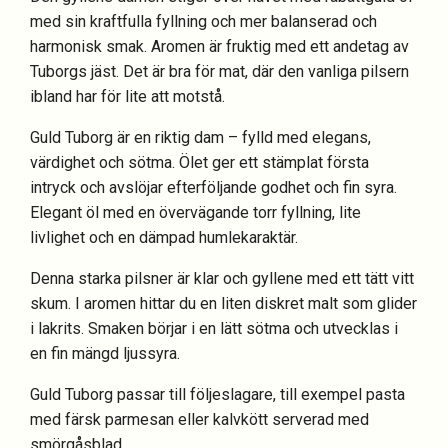
med sin kraftfulla fyllning och mer balanserad och
harmonisk smak. Aromen är fruktig med ett andetag av
Tuborgs jäst. Det är bra för mat, där den vanliga pilsern
ibland har för lite att motstå.
Guld Tuborg är en riktig dam – fylld med elegans,
värdighet och sötma. Ölet ger ett stämplat första
intryck och avslöjar efterföljande godhet och fin syra.
Elegant öl med en övervägande torr fyllning, lite
livlighet och en dämpad humlekaraktär.
Denna starka pilsner är klar och gyllene med ett tätt vitt
skum. I aromen hittar du en liten diskret malt som glider
i lakrits. Smaken börjar i en lätt sötma och utvecklas i
en fin mängd ljussyra.
Guld Tuborg passar till följeslagare, till exempel pasta
med färsk parmesan eller kalvkött serverad med
smörgåsblad.