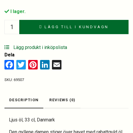
I lager.
Tuborg
LÄGG TILL I KUNDVAGN
Guld
24
st.
Lägg produkt i inköpslista
quantity
Dela
Facebook
Twitter
Pinterest
LinkedIn
Email
SKU:
69507
DESCRIPTION
REVIEWS (0)
Ljus öl, 33 cl, Danmark
Den gyllene damen stiger över havet med rabattguld öl