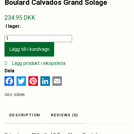
Boulard Calvados Grand Solage
234.95
DKK
I lager.
Boulard
Calvados
Lägg till i kundvagn
Grand
Solage
Lägg produkt i inköpslista
quantity
Dela
Facebook
Twitter
Pinterest
LinkedIn
Email
SKU:
65096
DESCRIPTION
REVIEWS (0)