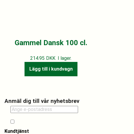
Gammel Dansk 100 cl.
214.95
DKK
I lager.
Lägg till i kundvagn
Anmäl dig till vår nyhetsbrev
Jag godkänner att ta emot erbjudanden och uppdateringar från Drive in
Bottleshop.
Kundtjänst