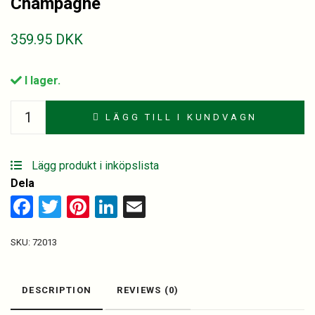
Champagne
359.95
DKK
I lager.
Chateau
LÄGG TILL I KUNDVAGN
Montifaud
VSOP
Grand
Lägg produkt i inköpslista
Champagne
Dela
quantity
Facebook
Twitter
Pinterest
LinkedIn
Email
SKU:
72013
DESCRIPTION
REVIEWS (0)