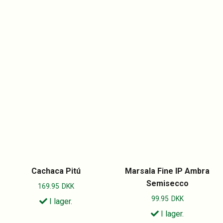
Cachaca Pitú
Marsala Fine IP Ambra
Semisecco
169.95
DKK
99.95
DKK
I lager.
I lager.