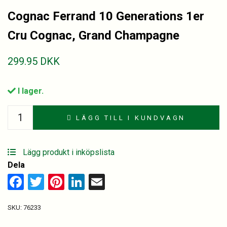
Cognac Ferrand 10 Generations 1er
Cru Cognac, Grand Champagne
299.95
DKK
I lager.
Cognac
LÄGG TILL I KUNDVAGN
Ferrand
10
Generations
Lägg produkt i inköpslista
1er
Dela
Cru
Facebook
Twitter
Pinterest
LinkedIn
Email
Cognac,
Grand
SKU:
76233
Champagne
quantity