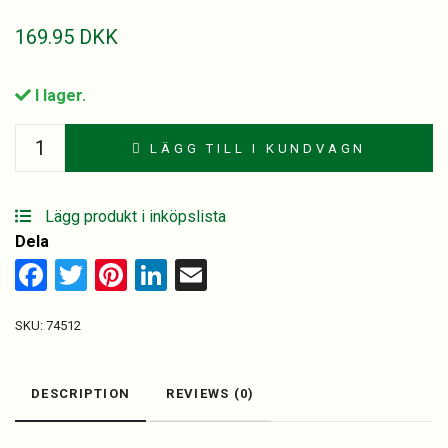
169.95
DKK
I lager.
Beefeater
LÄGG TILL I KUNDVAGN
Gin,
70
cl.
Lägg produkt i inköpslista
quantity
Dela
Facebook
Twitter
Pinterest
LinkedIn
Email
SKU:
74512
DESCRIPTION
REVIEWS (0)