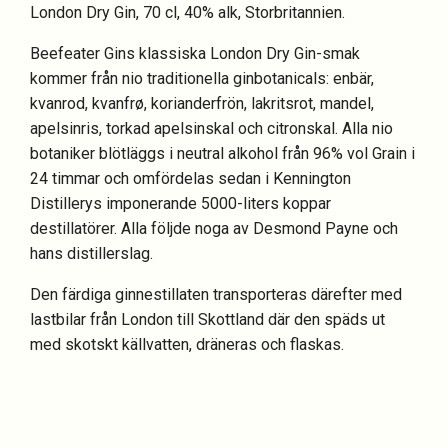
London Dry Gin, 70 cl, 40% alk, Storbritannien.
Beefeater Gins klassiska London Dry Gin-smak
kommer från nio traditionella ginbotanicals: enbär,
kvanrod, kvanfrø, korianderfrön, lakritsrot, mandel,
apelsinris, torkad apelsinskal och citronskal. Alla nio
botaniker blötläggs i neutral alkohol från 96% vol Grain i
24 timmar och omfördelas sedan i Kennington
Distillerys imponerande 5000-liters koppar
destillatörer. Alla följde noga av Desmond Payne och
hans distillerslag.
Den färdiga ginnestillaten transporteras därefter med
lastbilar från London till Skottland där den späds ut
med skotskt källvatten, dräneras och flaskas.