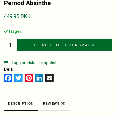
Pernod Absinthe
449.95
DKK
I lager.
Pernod
LÄGG TILL I KUNDVAGN
Absinthe
quantity
Lägg produkt i inköpslista
Dela
Facebook
Twitter
Pinterest
LinkedIn
Email
DESCRIPTION
REVIEWS (0)