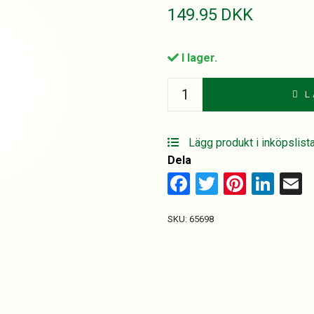
149.95
DKK
I lager.
Captain
L
Morgan,
Black
Label
Lägg produkt i inköpslist
70
Dela
cl.
Facebook
Twitter
Pinter
Lin
E
quantity
SKU:
65698