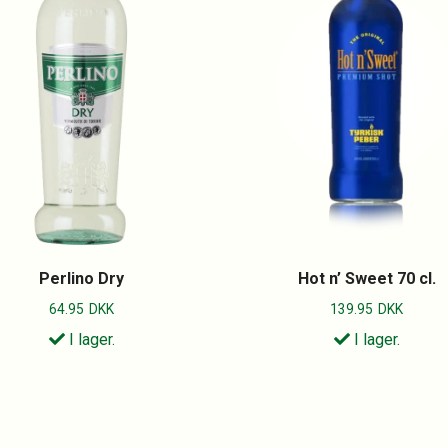
Perlino Dry
Hot n’ Sweet 70 cl.
64.95
DKK
139.95
DKK
I lager.
I lager.