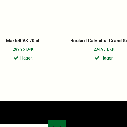
Martell VS 70 cl.
Boulard Calvados Grand S
289.95
DKK
234.95
DKK
I lager.
I lager.