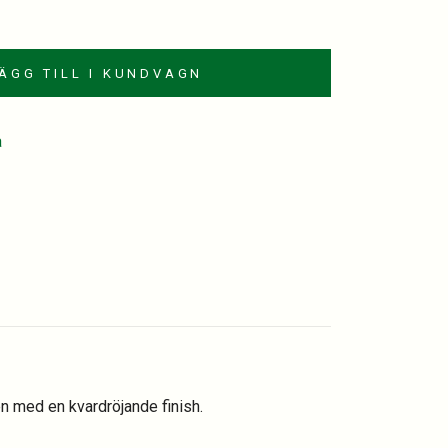
ÄGG TILL I KUNDVAGN
a
est
kedIn
mail
n med en kvardröjande finish.