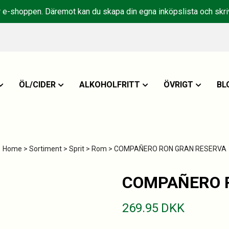
r e-shoppen. Däremot kan du skapa din egna inköpslista och skriv
ÖL/CIDER
ALKOHOLFRITT
ÖVRIGT
BL
Home
>
Sortiment
>
Sprit
>
Rom
> COMPAÑERO RON GRAN RESERVA
COMPAÑERO 
269.95
DKK