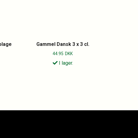
olage
Gammel Dansk 3 x 3 cl.
44.95
DKK
I lager.