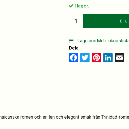
I lager.
COMPAÑERO
L
RON
GRAN
RESERVA
Lägg produkt i inköpslist
quantity
Dela
Facebook
Twitter
Pinter
Lin
E
jamaicanska romen och en len och elegant smak från Trinidad-rome