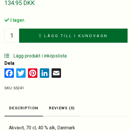
134.95
DKK
I lager.
Aalborg
LÄGG TILL I KUNDVAGN
Krone
Akvavit
70
Lägg produkt i inköpslista
cl
Dela
quantity
Facebook
Twitter
Pinterest
LinkedIn
Email
SKU:
65241
DESCRIPTION
REVIEWS (0)
Akvavit, 70 cl, 40 % alk, Danmark