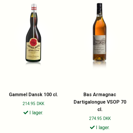
Gammel Dansk 100 cl.
Bas Armagnac
Dartigalongue VSOP 70
214.95
DKK
cl.
I lager.
274.95
DKK
I lager.