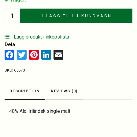
Connemara
LÄGG TILL I KUNDVAGN
70
cl.
quantity
Lägg produkt i inköpslista
Dela
Facebook
Twitter
Pinterest
LinkedIn
Email
SKU:
65670
DESCRIPTION
REVIEWS (0)
40% Alc. Irländsk single malt