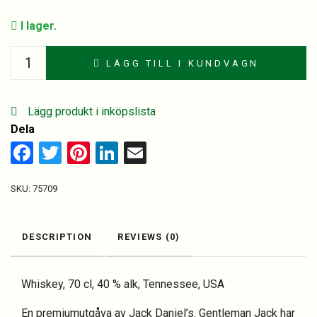
I lager.
Gentleman
LÄGG TILL I KUNDVAGN
Jack,
Tennessee
Whiskey
Lägg produkt i inköpslista
quantity
Dela
Facebook
Twitter
Pinterest
LinkedIn
Email
SKU:
75709
DESCRIPTION
REVIEWS (0)
Whiskey, 70 cl, 40 % alk, Tennessee, USA
En premiumutgåva av Jack Daniel’s. Gentleman Jack har