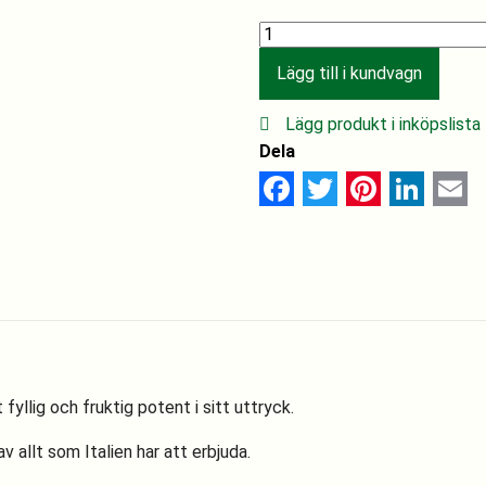
Mafi
quantity
Lägg till i kundvagn
Lägg produkt i inköpslista
Dela
Facebook
Twitter
Pinterest
Linked
Ema
fyllig och fruktig potent i sitt uttryck.
v allt som Italien har att erbjuda.