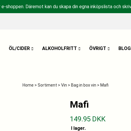
r e-shoppen. Däremot kan du skapa din egna inköpslista och skriv
ÖL/CIDER
ALKOHOLFRITT
ÖVRIGT
BLOG
Home
>
Sortiment
>
Vin
>
Bag in box vin
> Mafi
Mafi
149.95
DKK
I lager.