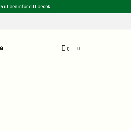
a ut den inför ditt besök.
G
0