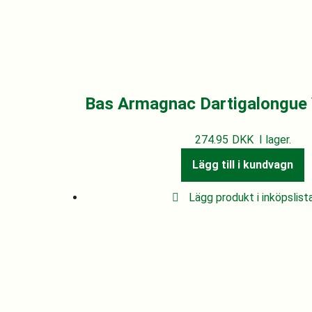
Bas Armagnac Dartigalongue 
274.95
DKK
I lager.
Lägg till i kundvagn
Lägg produkt i inköpslist