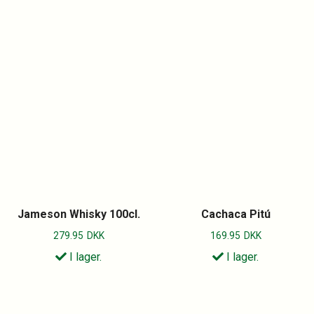
Jameson Whisky 100cl.
Cachaca Pitú
279.95
DKK
169.95
DKK
I lager.
I lager.