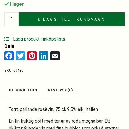
I lager.
Farfalla
LÄGG TILL I KUNDVAGN
Frizzante
Rosato,
Italien
Lägg produkt i inköpslista
quantity
Dela
Facebook
Twitter
Pinterest
LinkedIn
Email
SKU:
69480
DESCRIPTION
REVIEWS (0)
Torrt, pärlande rosèvin, 75 cl, 9,5% alk, Italien.
En fin fruktig doft med toner av röda mogna bär. Ett
rikligt pärlande vin med fina bubblor som också stannar