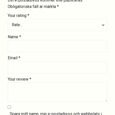
Din e-postadress kommer inte publiceras.
Obligatoriska fält är märkta
*
Your rating
*
Rate…
Name
*
Email
*
Your review
*
Spara mitt namn, min e-postadress och webbplats i