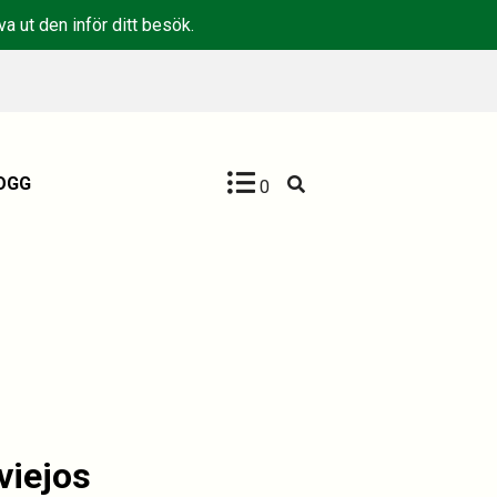
a ut den inför ditt besök.
OGG
0
viejos