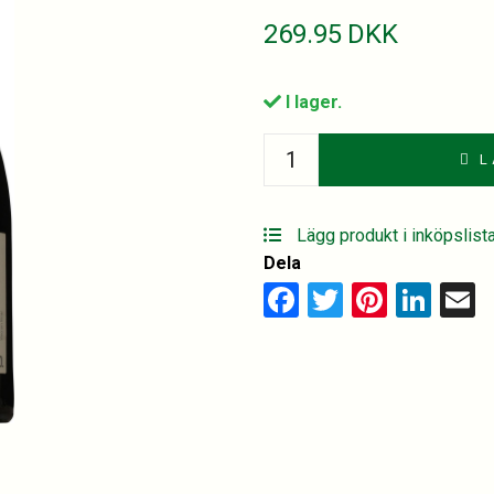
269.95
DKK
I lager.
Avan
L
Vinedos
viejos
quantity
Lägg produkt i inköpslist
Dela
Facebook
Twitter
Pinter
Lin
E