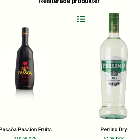
Relaterade produkter
Passõa Passion Fruits
Perlino Dry
169.95
DKK
64.95
DKK