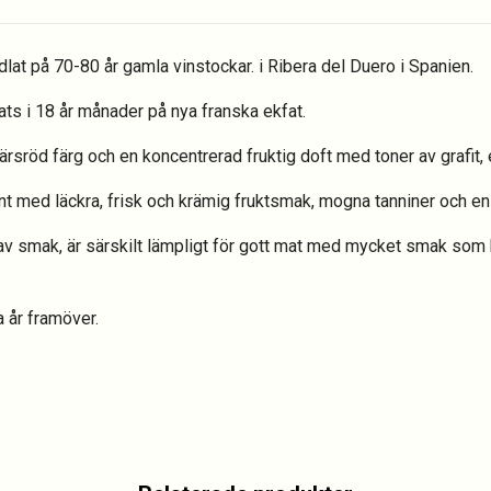
dlat på 70-80 år gamla vinstockar. i Ribera del Duero i Spanien.
ats i 18 år månader på nya franska ekfat.
bärsröd färg och en koncentrerad fruktig doft med toner av grafit,
egant med läckra, frisk och krämig fruktsmak, mogna tanniner och e
 av smak, är särskilt lämpligt för gott mat med mycket smak som k
a år framöver.