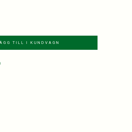
ÄGG TILL I KUNDVAGN
a
est
kedIn
mail