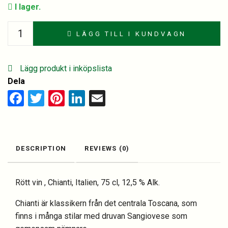
I lager.
Ca
LÄGG TILL I KUNDVAGN
Del
Lago
Chianti
Lägg produkt i inköpslista
D.O.C.G
Dela
quantity
Facebook
Twitter
Pinterest
LinkedIn
Email
DESCRIPTION
REVIEWS (0)
Rött vin , Chianti, Italien, 75 cl, 12,5 % Alk.
Chianti är klassikern från det centrala Toscana, som
finns i många stilar med druvan Sangiovese som