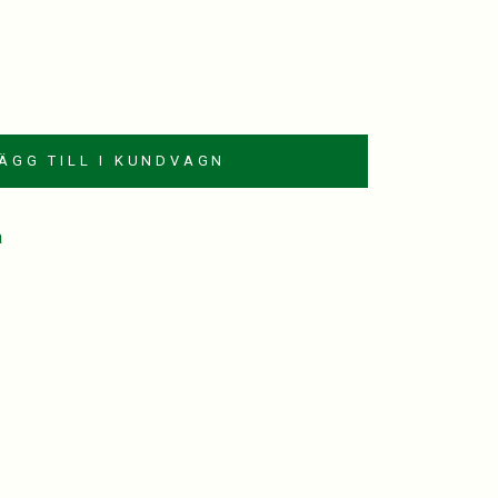
ÄGG TILL I KUNDVAGN
a
est
kedIn
mail