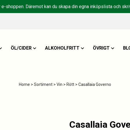
r e-shoppen. Däremot kan du skapa din egna inköpslista och skriv
ÖL/CIDER
ALKOHOLFRITT
ÖVRIGT
BL
Home
>
Sortiment
>
Vin
>
Rött
> Casallaia Governo
Casallaia Gov