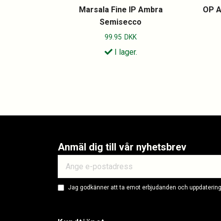
Marsala Fine IP Ambra
OP A
Semisecco
99.95
DKK
I lager.
Anmäl dig till vår nyhetsbrev
Jag godkänner att ta emot erbjudanden och uppdateringa