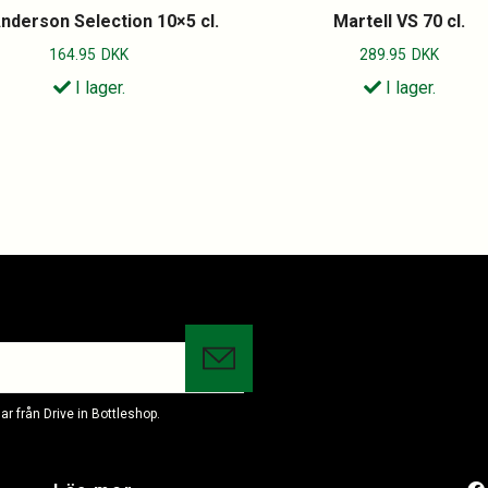
nderson Selection 10×5 cl.
Martell VS 70 cl.
164.95
DKK
289.95
DKK
I lager.
I lager.
r från Drive in Bottleshop.