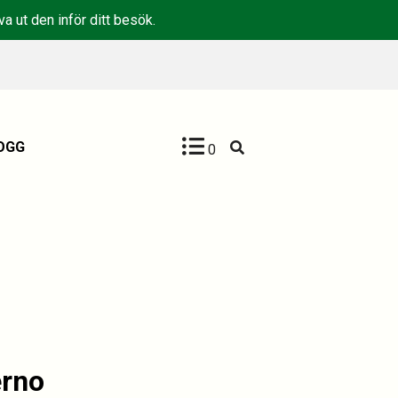
a ut den inför ditt besök.
OGG
0
erno