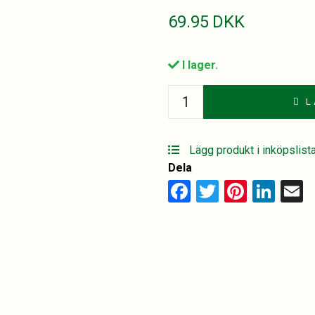
69.95
DKK
I lager.
Casallaia
L
Governo
quantity
Lägg produkt i inköpslist
Dela
Facebook
Twitter
Pinter
Lin
E