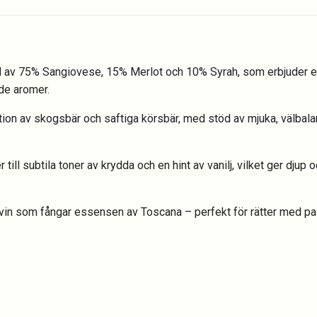
 av 75% Sangiovese, 15% Merlot och 10% Syrah, som erbjuder en
de aromer.
ion av skogsbär och saftiga körsbär, med stöd av mjuka, välbala
 till subtila toner av krydda och en hint av vanilj, vilket ger djup
 vin som fångar essensen av Toscana – perfekt för rätter med pasta