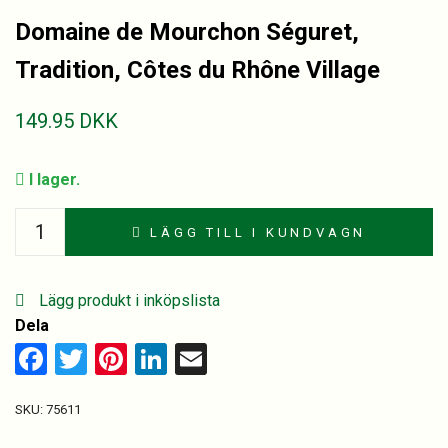
Domaine de Mourchon Séguret,
Tradition, Côtes du Rhône Village
149.95
DKK
I lager.
Domaine
LÄGG TILL I KUNDVAGN
de
Mourchon
Séguret,
Lägg produkt i inköpslista
Tradition,
Dela
Côtes
Facebook
Twitter
Pinterest
LinkedIn
Email
du
Rhône
SKU:
75611
Village
quantity