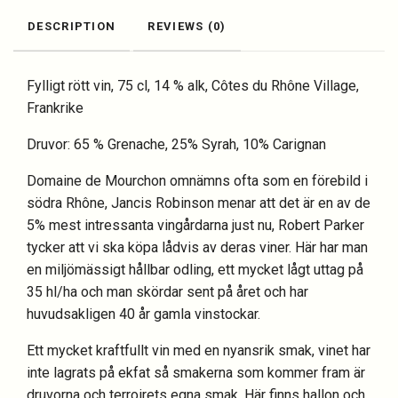
DESCRIPTION
REVIEWS (0)
Fylligt rött vin, 75 cl, 14 % alk, Côtes du Rhône Village,
Frankrike
Druvor: 65 % Grenache, 25% Syrah, 10% Carignan
Domaine de Mourchon omnämns ofta som en förebild i
södra Rhône, Jancis Robinson menar att det är en av de
5% mest intressanta vingårdarna just nu, Robert Parker
tycker att vi ska köpa lådvis av deras viner. Här har man
en miljömässigt hållbar odling, ett mycket lågt uttag på
35 hl/ha och man skördar sent på året och har
huvudsakligen 40 år gamla vinstockar.
Ett mycket kraftfullt vin med en nyansrik smak, vinet har
inte lagrats på ekfat så smakerna som kommer fram är
druvorna och terroirets egna smak. Här finns hallon och