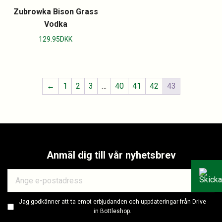
Zubrowka Bison Grass
Vodka
129.95
DKK
←
1
2
3
…
40
41
42
43
Anmäl dig till vår nyhetsbrev
Jag godkänner att ta emot erbjudanden och uppdateringar från Drive
in Bottleshop.