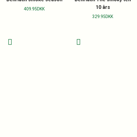
10 års
409.95
DKK
329.95
DKK