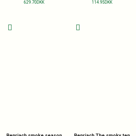
629.70
DKK
114.95
DKK
Benriach smoke season
Benriach The smoky ten