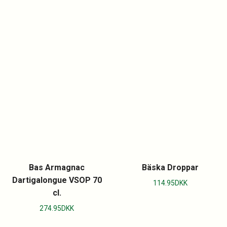
Bas Armagnac
Bäska Droppar
Dartigalongue VSOP 70
114.95
DKK
cl.
274.95
DKK