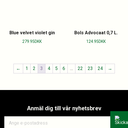
Blue velvet violet gin
Bols Advocaat 0,7 L.
279.95
DKK
124.95
DKK
←
1
2
3
4
5
6
…
22
23
24
→
Anmäl dig till vår nyhetsbrev