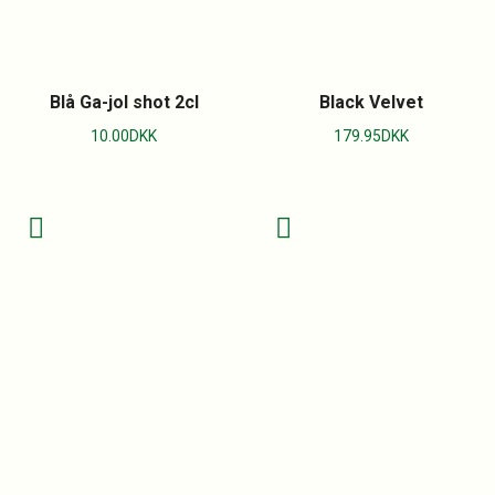
Blå Ga-jol shot 2cl
Black Velvet
10.00
DKK
179.95
DKK