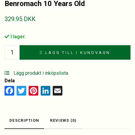
Benromach 10 Years Old
329.95
DKK
I lager.
Benromach
LÄGG TILL I KUNDVAGN
10
Years
Old
Lägg produkt i inköpslista
quantity
Dela
Facebook
Twitter
Pinterest
LinkedIn
Email
DESCRIPTION
REVIEWS (0)