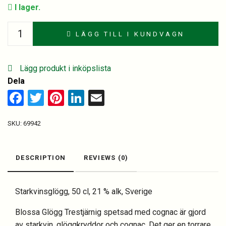
I lager.
Blossa
LÄGG TILL I KUNDVAGN
***
Cognac
quantity
Lägg produkt i inköpslista
Dela
Facebook
Twitter
Pinterest
LinkedIn
Email
SKU:
69942
DESCRIPTION
REVIEWS (0)
Starkvinsglögg, 50 cl, 21 % alk, Sverige
Blossa Glögg Trestjärnig spetsad med cognac är gjord
av starkvin, glöggkryddor och cognac. Det ger en torrare