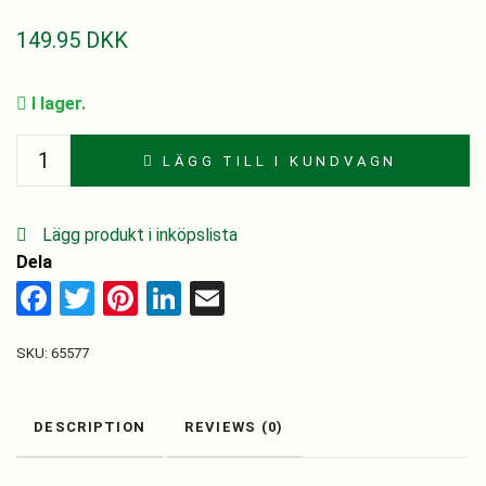
149.95
DKK
I lager.
1-
LÄGG TILL I KUNDVAGN
Enkelt
Bitter
70
Lägg produkt i inköpslista
cl.
Dela
quantity
Facebook
Twitter
Pinterest
LinkedIn
Email
SKU:
65577
DESCRIPTION
REVIEWS (0)