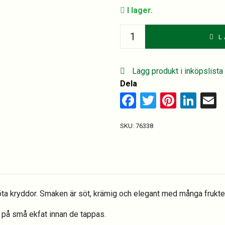
I lager.
Christian
L
drouin
coeur
de
Lägg produkt i inköpslista
lion
Dela
xo
Facebook
Twitter
Pinter
Lin
E
quantity
SKU:
76338
ta kryddor. Smaken är söt, krämig och elegant med många frukter
r på små ekfat innan de tappas.