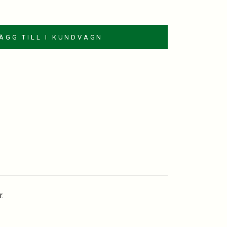
ÄGG TILL I KUNDVAGN
est
kedIn
mail
.