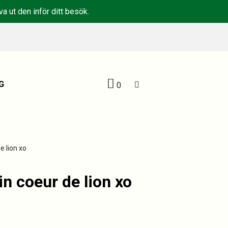
a ut den inför ditt besök.
G
0
e lion xo
in coeur de lion xo