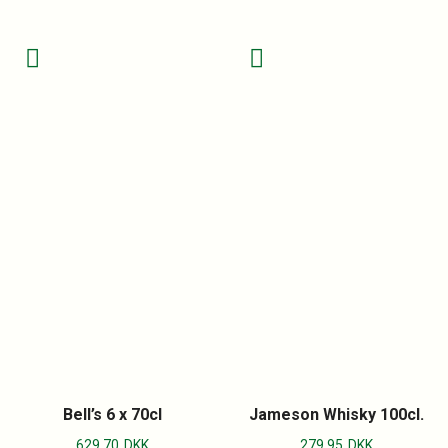
Bell’s 6 x 70cl
Jameson Whisky 100cl.
629.70
DKK
279.95
DKK