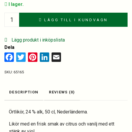
I lager.
Bols
LÄGG TILL I KUNDVAGN
Parfait
Amour
50
Lägg produkt i inköpslista
cl.
Dela
quantity
Facebook
Twitter
Pinterest
LinkedIn
Email
SKU:
65165
DESCRIPTION
REVIEWS (0)
Örtlikör, 24 % alk, 50 cl, Nederländerna.
Likör med en frisk smak av citrus och vanilj med ett
stänk av viol.