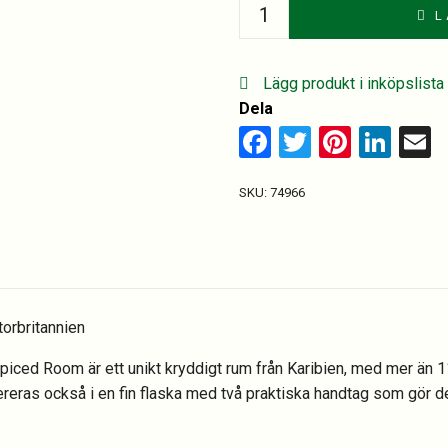
The
L
Kraken
Spiced
Rum
Lägg produkt i inköpslista
quantity
Dela
Facebook
Twitter
Pinter
Lin
E
SKU:
74966
torbritannien
piced Room är ett unikt kryddigt rum från Karibien, med mer än 
ereras också i en fin flaska med två praktiska handtag som gör det 