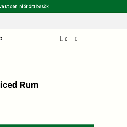
a ut den inför ditt besök.
G
0
piced Rum