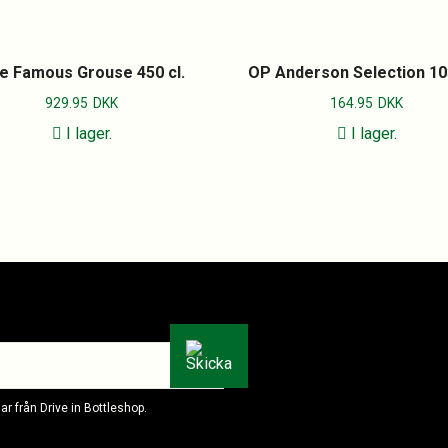
e Famous Grouse 450 cl.
OP Anderson Selection 10×
929.95
DKK
164.95
DKK
I lager.
I lager.
r från Drive in Bottleshop.