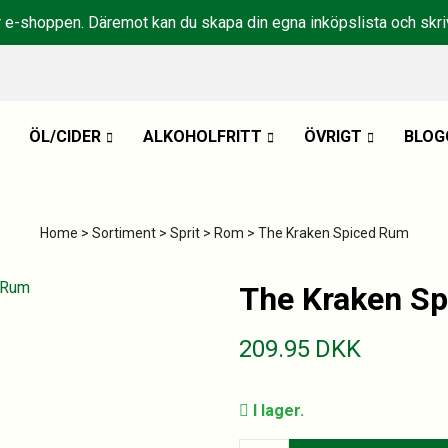
r e-shoppen. Däremot kan du skapa din egna inköpslista och skriv
ÖL/CIDER
ALKOHOLFRITT
ÖVRIGT
BLOG
Home
>
Sortiment
>
Sprit
>
Rom
> The Kraken Spiced Rum
The Kraken S
209.95
DKK
I lager.