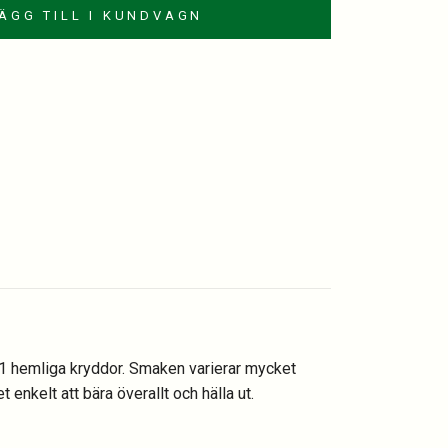
ÄGG TILL I KUNDVAGN
est
kedIn
mail
11 hemliga kryddor. Smaken varierar mycket
enkelt att bära överallt och hälla ut.