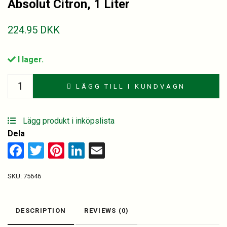
Absolut Citron, 1 Liter
224.95
DKK
I lager.
Absolut
LÄGG TILL I KUNDVAGN
Citron,
1
Liter
Lägg produkt i inköpslista
quantity
Dela
Facebook
Twitter
Pinterest
LinkedIn
Email
SKU:
75646
DESCRIPTION
REVIEWS (0)