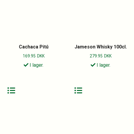
Cachaca Pitú
Jameson Whisky 100cl.
169.95
DKK
279.95
DKK
I lager.
I lager.