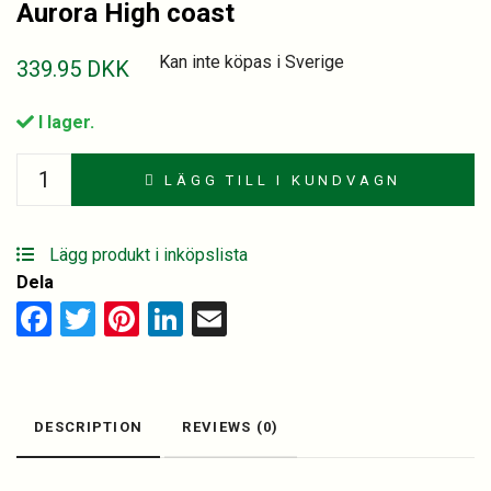
Aurora High coast
Kan inte köpas i Sverige
339.95
DKK
I lager.
Aurora
LÄGG TILL I KUNDVAGN
High
coast
quantity
Lägg produkt i inköpslista
Dela
Facebook
Twitter
Pinterest
LinkedIn
Email
DESCRIPTION
REVIEWS (0)