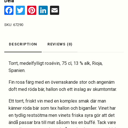
Dela
Facebook
Twitter
Pinterest
LinkedIn
Email
SKU:
67290
DESCRIPTION
REVIEWS (0)
Torrt, medelfylligt rosévin, 75 cl, 13 % alk, Rioja,
Spanien.
Fin rosa färg med en överraskande stor och angenäm
doft med röda bär, hallon och ett inslag av skumtomtar.
Ett torrt, friskt vin med en komplex smak där man
känner röda bär som tex hallon och bigarråer. Vinet har
en tydlig restsötma men vinets friska syra gör att det
ändå passar bra till mat såsom tex en buffé. Tack vare