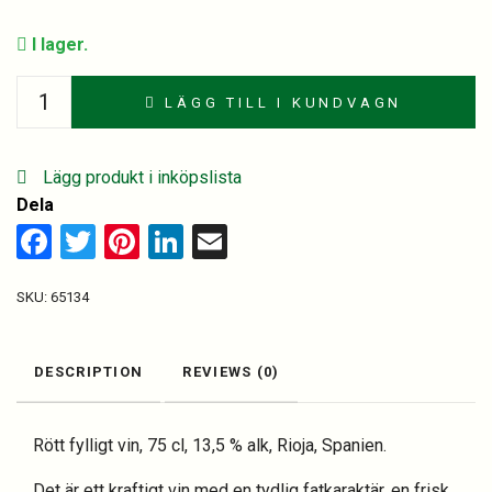
I lager.
Campillo
LÄGG TILL I KUNDVAGN
Reserva
quantity
Lägg produkt i inköpslista
Dela
Facebook
Twitter
Pinterest
LinkedIn
Email
SKU:
65134
DESCRIPTION
REVIEWS (0)
Rött fylligt vin, 75 cl, 13,5 % alk, Rioja, Spanien.
Det är ett kraftigt vin med en tydlig fatkaraktär, en frisk