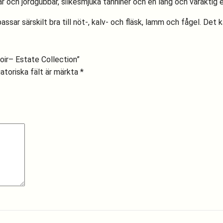
r och jordgubbar, silkesmjuka tanniner och en lång och varaktig 
ssar särskilt bra till nöt-, kalv- och fläsk, lamm och fågel. Det
oir– Estate Collection”
atoriska fält är märkta
*