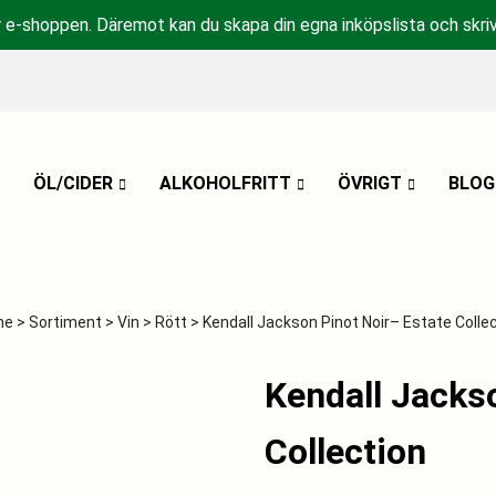
r e-shoppen. Däremot kan du skapa din egna inköpslista och skriv
ÖL/CIDER
ALKOHOLFRITT
ÖVRIGT
BLOG
me
>
Sortiment
>
Vin
>
Rött
> Kendall Jackson Pinot Noir– Estate Colle
Kendall Jacks
Collection