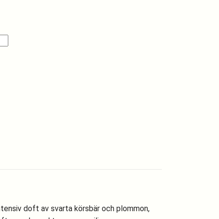
In
il
intensiv doft av svarta körsbär och plommon,