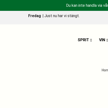
Du kan inte handla via vå
Fredag
|
Just nu har vi stängt.
SPRIT
VIN
Ho