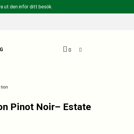
a ut den inför ditt besök.
G
0
ction
on Pinot Noir– Estate