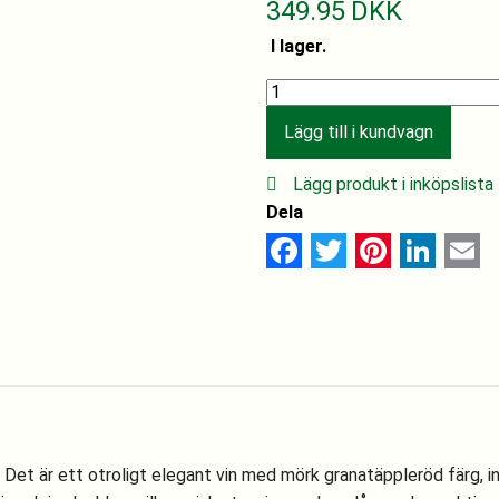
349.95
DKK
I lager.
Kendall
Jackson
Lägg till i kundvagn
Pinot
Noir–
Lägg produkt i inköpslista
Estate
Dela
Collection
quantity
Facebook
Twitter
Pinterest
Linked
Ema
. Det är ett otroligt elegant vin med mörk granatäppleröd färg, 